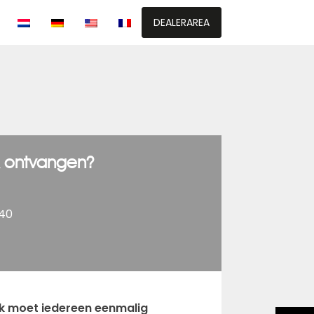
DEALERAREA
k ontvangen?
040
uik moet iedereen eenmalig